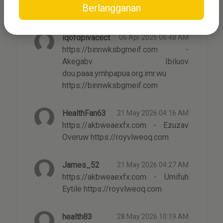
Berlangganan
iqofopivacect
06 Apr 2026 06:48 AM
https://binnwksbgmeif.com -
Akegabv Ibiluov
dou.paaa.ymhpapua.org.imr.wu
https://binnwksbgmeif.com
HealthFan63
21 May 2026 04:16 AM
https://akbweaexfx.com - Ezuzav
Overuw https://royvlweoq.com
James_52
21 May 2026 04:27 AM
https://akbweaexfx.com - Umifuh
Eytile https://royvlweoq.com
health83
28 May 2026 10:19 AM