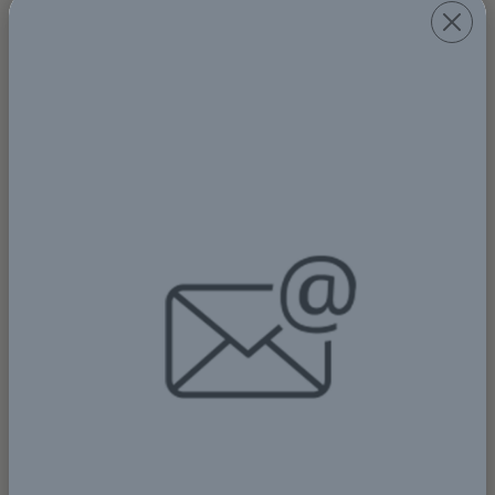
“Apresiasi untuk Dinas Pendidikan yang langsung
merealisasikan program ini. Sesuai janji saya bulan
September lalu, akan bagikan laptop untuk pelajar,
terwujud hari ini,” ujar Meki Nawipa.
Menurutnya, pembagian laptop tidak hanya dilakukan di
Nabire, tetapi akan menjangkau sejumlah kabupaten di
wilayah Papua Tengah. Bantuan juga direncanakan
berlanjut untuk jenjang pendidikan lain.
“Kita sudah serahkan untuk SMA/SMK. Selanjutnya
nanti juga untuk tingkat SD, ada 200 laptop. Saya harap