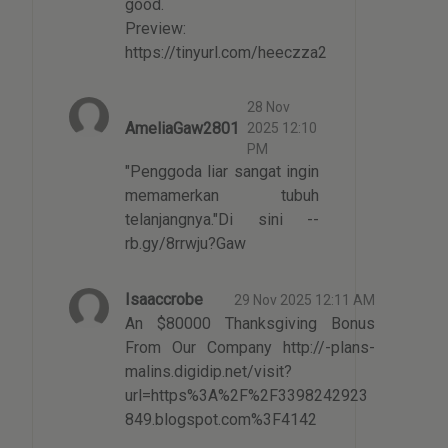
good.
Preview:
https://tinyurl.com/heeczza2
28 Nov
AmeliaGaw2801
2025 12:10
PM
"Penggoda liar sangat ingin
memamerkan tubuh
telanjangnya."Di sini --
rb.gy/8rrwju?Gaw
Isaaccrobe
29 Nov 2025 12:11 AM
An $80000 Thanksgiving Bonus
From Our Company http://-plans-
malins.digidip.net/visit?
url=https%3A%2F%2F3398242923
849.blogspot.com%3F4142