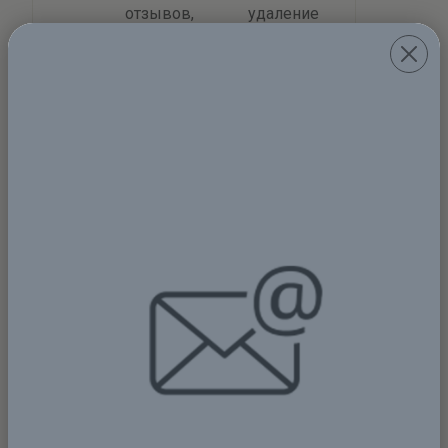
отзывов, удаление
плохих.
5. Настройка рекламных
кампаний в различных
сервисах контекстной
рекламы.
6. Создание, доработка и
продвижение групп и
каналов в социальных
сетях. Сюда входит:
youtube, телеграм,
вконтакте и другие.
Пишите мне на почту:
stprodvigenie@gmail.com