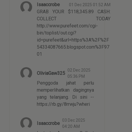
Isaaccrobe
01 Dec 2025 01:52 AM
GRAB YOUR $118,345.89 CASH:
COLLECT TODAY
http://www.purefeet.com/cgi-
bin/toplist/out.cgi?
id=purefeet&url=https%3A%2F%2F
54334087665.blogspot.com%3F97
01
02 Dec 2025
OliviaGaw325
05:36 PM
Penggoda jahat perlu
memperlihatkan dagingnya
yang telanjang. Di sini --
https://rb.gy/8rrwju?wheri
03 Dec 2025
Isaaccrobe
04:20 AM