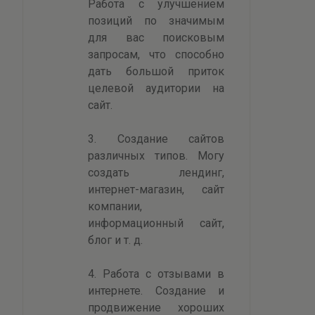
Работа с улучшением
позиций по значимым
для вас поисковым
запросам, что способно
дать большой приток
целевой аудитории на
сайт.
3. Создание сайтов
различных типов. Могу
создать лендинг,
интернет-магазин, сайт
компании,
информационный сайт,
блог и т. д.
4. Работа с отзывами в
интернете. Создание и
продвижение хороших