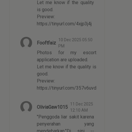
Let me know if the quality
is good.
Preview:
https://tinyurl.com/4xjp3j4j
10 Dec 2025 05:50
Fooftfaiz
PM
Photos for my escort
application are uploaded.
Let me know if the quality is
good.
Preview:
https://tinyurl.com/357v6uvd
11 Dec 2025
OliviaGaw1015
12:10 AM
"Penggoda liar sakit karena
penyerahan yang
mendebarkan."Di sini --