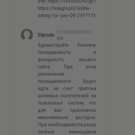
site https://vvs5500.ru/go?
https://telegra.ph/Online-
dating-for-sex-09-24?7113
13 Oct 2025 03:12
Stprodv
AM
Здравствуйте. Увеличу
посещаемость и
доходность вашего
сайта. При этом
увеличение
посещаемости будет
идти за счет притока
целевых посетителей из
поисковых систем, что
для вас однозначно
максимально выгодно.
При необходимости решу
любые имеющиеся