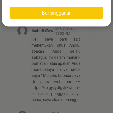
https://telegra.ph/Get-a-
gift-worth-up-to-
Berlangganan
10000077-10-23-6366
29 Oct 2025
IsabellaGaw
11:03 PM
Hei, saya baru saja
menemukan situs Anda...
apakah Anda selalu
sebagus ini dalam menarik
perhatian, atau apakah Anda
membuatnya hanya untuk
saya? Menulis kepada saya
di situs web ini ---
https://rb.gy/ydlgvk?wheri -
-- nama pengguna saya
sama, saya akan menunggu.