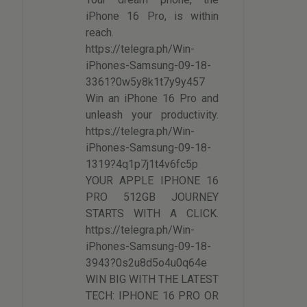
iPhone 16 Pro, is within
reach.
https://telegra.ph/Win-
iPhones-Samsung-09-18-
3361?0w5y8k1t7y9y457
Win an iPhone 16 Pro and
unleash your productivity.
https://telegra.ph/Win-
iPhones-Samsung-09-18-
1319?4q1p7j1t4v6fc5p
YOUR APPLE IPHONE 16
PRO 512GB JOURNEY
STARTS WITH A CLICK.
https://telegra.ph/Win-
iPhones-Samsung-09-18-
3943?0s2u8d5o4u0q64e
WIN BIG WITH THE LATEST
TECH: IPHONE 16 PRO OR