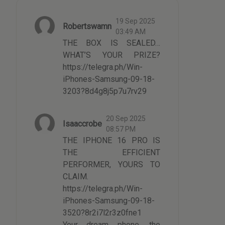
19 Sep 2025
Robertswamn
03:49 AM
THE BOX IS SEALED…
WHAT’S YOUR PRIZE?
https://telegra.ph/Win-
iPhones-Samsung-09-18-
3203?8d4g8j5p7u7rv29
20 Sep 2025
Isaaccrobe
08:57 PM
THE IPHONE 16 PRO IS
THE EFFICIENT
PERFORMER, YOURS TO
CLAIM.
https://telegra.ph/Win-
iPhones-Samsung-09-18-
3520?8r2i7l2r3z0fne1
Your dream phone, the