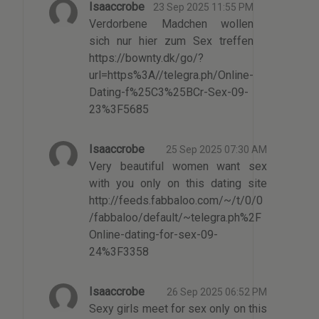
Isaaccrobe
23 Sep 2025 11:55 PM
Verdorbene Madchen wollen
sich nur hier zum Sex treffen
https://bownty.dk/go/?
url=https%3A//telegra.ph/Online-
Dating-f%25C3%25BCr-Sex-09-
23%3F5685
Isaaccrobe
25 Sep 2025 07:30 AM
Very beautiful women want sex
with you only on this dating site
http://feeds.fabbaloo.com/~/t/0/0
/fabbaloo/default/~telegra.ph%2F
Online-dating-for-sex-09-
24%3F3358
Isaaccrobe
26 Sep 2025 06:52 PM
Sexy girls meet for sex only on this