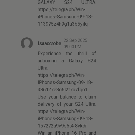
GALAXY S24 ULTRA.
https://telegra.ph/Win-
iPhones-Samsung-09-18-
1139?5z4h9g1u3b5yilq
22 Sep 2025
Isaaccrobe
09:00 PM
Experience the thrill of
unboxing a Galaxy S24
Ultra.
https://telegra.ph/Win-
iPhones-Samsung-09-18-
3861?7e8o6l2t7c7fqo1
Use your balance to claim
delivery of your S24 Ultra.
https://telegra.ph/Win-
iPhones-Samsung-09-18-
1572?2a9y9s5t4r8ykdr
Win an iPhone 16 Pro and