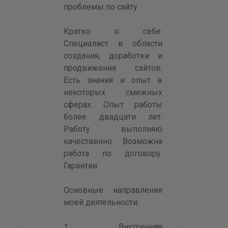
проблемы по сайту.
Кратко о себе.
Специалист в области
создания, доработки и
продвижения сайтов.
Есть знания и опыт в
некоторых смежных
сферах. Опыт работы
более двадцати лет.
Работу выполняю
качественно. Возможна
работа по договору.
Гарантии.
Основные направления
моей деятельности:
1. Внутренняя