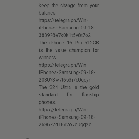
keep the change from your
balance.
https://telegra.ph/Win-
iPhones-Samsung-09-18-
3839?8e7k0k1t5v8t7o2
The iPhone 16 Pro 512GB
is the value champion for
winners.
https://telegra.ph/Win-
iPhones-Samsung-09-18-
2030?3w7t6s3i7c0qcyr
The S24 Ultra is the gold
standard for flagship
phones.
https://telegra.ph/Win-
iPhones-Samsung-09-18-
2686?2d1t6l2o7e0gq2e