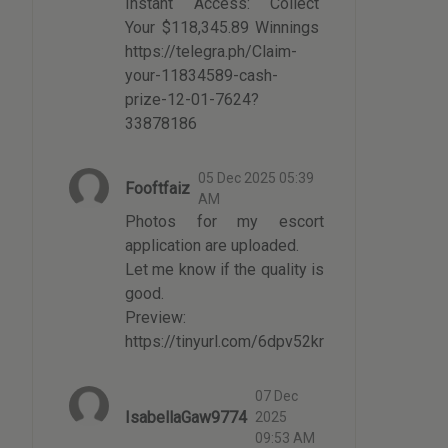
Instant Access: Collect
Your $118,345.89 Winnings
https://telegra.ph/Claim-
your-11834589-cash-
prize-12-01-7624?
33878186
05 Dec 2025 05:39
Fooftfaiz
AM
Photos for my escort
application are uploaded.
Let me know if the quality is
good.
Preview:
https://tinyurl.com/6dpv52kr
07 Dec
IsabellaGaw9774
2025
09:53 AM