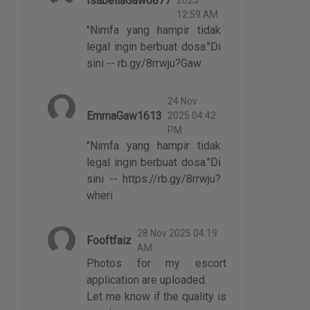
IsabellaGaw6877
2025
12:59 AM
"Nimfa yang hampir tidak
legal ingin berbuat dosa."Di
sini -- rb.gy/8rrwju?Gaw
24 Nov
EmmaGaw1613
2025 04:42
PM
"Nimfa yang hampir tidak
legal ingin berbuat dosa."Di
sini -- https://rb.gy/8rrwju?
wheri
28 Nov 2025 04:19
Fooftfaiz
AM
Photos for my escort
application are uploaded.
Let me know if the quality is