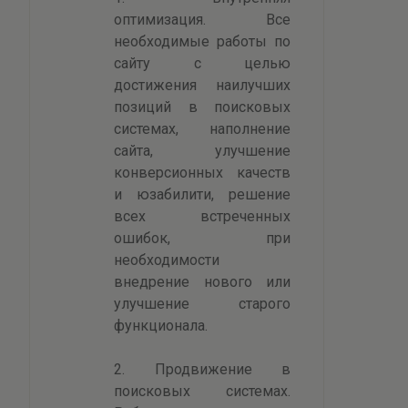
оптимизация. Все
необходимые работы по
сайту с целью
достижения наилучших
позиций в поисковых
системах, наполнение
сайта, улучшение
конверсионных качеств
и юзабилити, решение
всех встреченных
ошибок, при
необходимости
внедрение нового или
улучшение старого
функционала.
2. Продвижение в
поисковых системах.