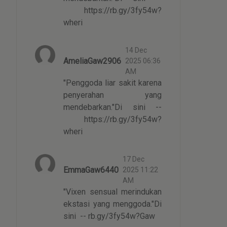
https://rb.gy/3fy54w?
wheri
14 Dec
AmeliaGaw2906
2025 06:36
AM
"Penggoda liar sakit karena
penyerahan yang
mendebarkan."Di sini --
https://rb.gy/3fy54w?
wheri
17 Dec
EmmaGaw6440
2025 11:22
AM
"Vixen sensual merindukan
ekstasi yang menggoda."Di
sini -- rb.gy/3fy54w?Gaw