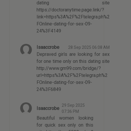
dating site
https://doctoranytime.page.link/?
link=https%3A%2F%2Ftelegra.ph%2
FOnline-dating-for-sex-09-
24%3F4149
Isaaccrobe
28 Sep 2025 06:08 AM
Depraved girls are looking for sex
for one time only on this dating site
http://www.gm99.com/bridge/?
url=https%3A%2F%2Ftelegra.ph%2
FOnline-dating-for-sex-09-
24%3F6849
29 Sep 2025
Isaaccrobe
07:36 PM
Beautiful women looking
for quick sex only on this