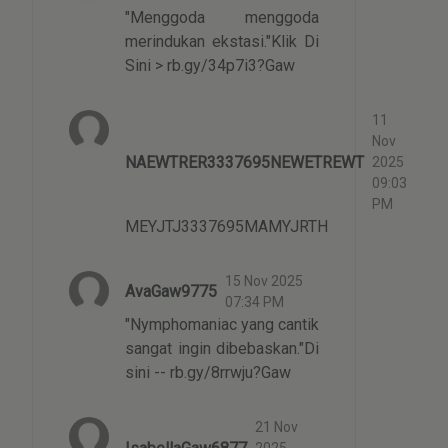
"Menggoda menggoda
merindukan ekstasi."Klik Di
Sini > rb.gy/34p7i3?Gaw
11
Nov
NAEWTRER3337695NEWETREWT
2025
09:03
PM
MEYJTJ3337695MAMYJRTH
15 Nov 2025
AvaGaw9775
07:34 PM
"Nymphomaniac yang cantik
sangat ingin dibebaskan."Di
sini -- rb.gy/8rrwju?Gaw
21 Nov