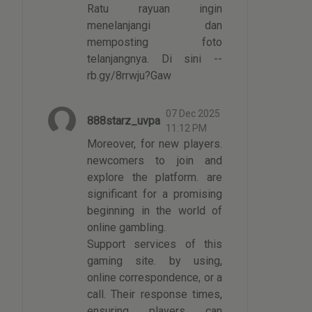
Ratu rayuan ingin
menelanjangi dan
memposting foto
telanjangnya. Di sini --
rb.gy/8rrwju?Gaw
07 Dec 2025
888starz_uvpa
11:12 PM
Moreover, for new players.
newcomers to join and
explore the platform. are
significant for a promising
beginning in the world of
online gambling.
Support services of this
gaming site. by using,
online correspondence, or a
call. Their response times,
ensuring players can