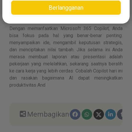
Excel, dan membuat presentasi yang menarik di
Berlangganan
PowerPoint. Semua ini dilakukan hanya dengan
perintah sederhana menggunakan bahasa alami.
Dengan memanfaatkan Microsoft 365 Copilot, Anda
bisa fokus pada hal yang benar-benar penting:
menyampaikan ide, mengambil keputusan strategis,
dan menciptakan nilai tambah. Jika selama ini Anda
merasa membuat laporan atau presentasi adalah
pekerjaan yang melelahkan, sekarang saatnya beralih
ke cara kerja yang lebih cerdas. Cobalah Copilot hari ini
dan rasakan bagaimana AI dapat meningkatkan
produktivitas And
Membagikan