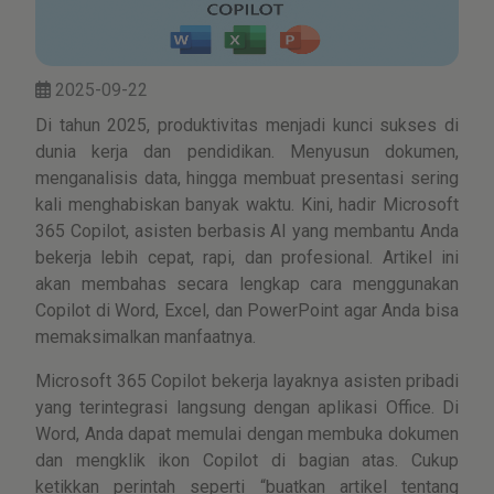
2025-09-22
Di tahun 2025, produktivitas menjadi kunci sukses di
dunia kerja dan pendidikan. Menyusun dokumen,
menganalisis data, hingga membuat presentasi sering
kali menghabiskan banyak waktu. Kini, hadir Microsoft
365 Copilot, asisten berbasis AI yang membantu Anda
bekerja lebih cepat, rapi, dan profesional. Artikel ini
akan membahas secara lengkap cara menggunakan
Copilot di Word, Excel, dan PowerPoint agar Anda bisa
memaksimalkan manfaatnya.
Microsoft 365 Copilot bekerja layaknya asisten pribadi
yang terintegrasi langsung dengan aplikasi Office. Di
Word, Anda dapat memulai dengan membuka dokumen
dan mengklik ikon Copilot di bagian atas. Cukup
ketikkan perintah seperti “buatkan artikel tentang