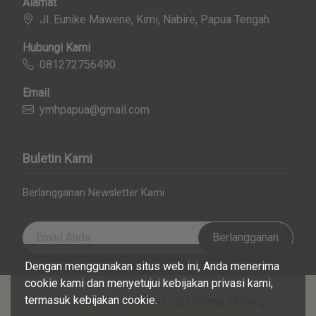
Alamat
Jl. Eunike Mawene, Kimi, Nabire, Papua Tengah
Hubungi Kami
081272756490
Email
ymhpapua@gmail.com
Buletin Kami
Berlangganan Newsletter Kami
Berlangganan
Dengan menggunakan situs web ini, Anda menerima
cookie kami dan menyetujui kebijakan privasi kami,
termasuk kebijakan cookie.
© 2026 Hak Cipta Dilindungi Undang-Undang .