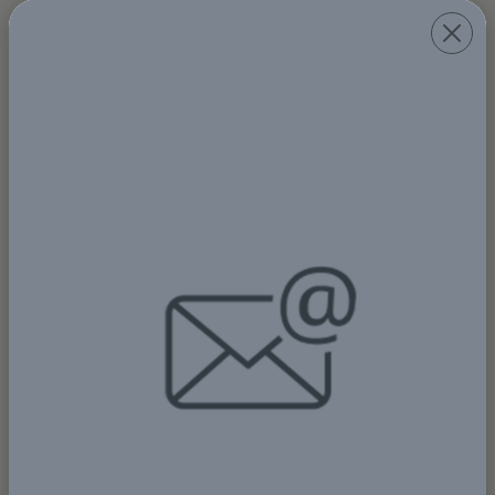
dipresentasikan. Hal ini sangat membantu analis data,
akuntan, atau siapa pun yang bekerja dengan angka.