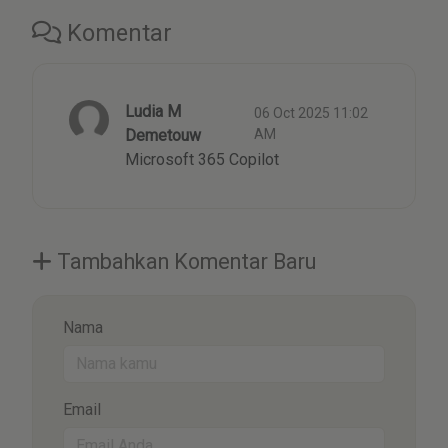
Komentar
Ludia M
06 Oct 2025 11:02
Demetouw
AM
Microsoft 365 Copilot
Tambahkan Komentar Baru
Nama
Email