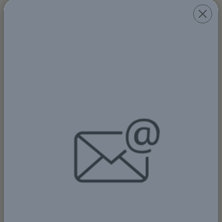
CARA MENGGUNAKAN
MICROSOFT 365 COPILOT UNTUK
MENINGKATKAN
PRODUKTIVITAS
2025-09-22
Di tahun 2025, produktivitas menjadi kunci
sukses di dunia kerja dan pendidikan. Menyusun
dokumen, menganalisis data, hingga membuat
presentasi sering kali menghabiskan banyak wa...
Detail lebih lanjut