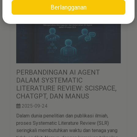
Berlangganan
PERBANDINGAN AI AGENT
DALAM SYSTEMATIC
LITERATURE REVIEW: SCISPACE,
CHATGPT, DAN MANUS
2025-09-24
Dalam dunia penelitian dan publikasi ilmiah,
proses Systematic Literature Review (SLR)
seringkali membutuhkan waktu dan tenaga yang