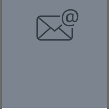
Bersama Michael Israel, ia dipanggil untuk wawancara
oleh Miss Sera dan Lee Anne di SMA Diaspora
Kotaraja. Saat duduk di kursi wawancara, tangannya
terasa dingin. Dalam hatinya ia berkata, mungkin ini
terlalu tinggi untukku. Ia hanya anak kampung dari
Yaruhuk. Namun di balik keraguan itu, ia tetap menjawab
dengan jujur dan apa adanya. Dan ketika pengumuman
datang, namanya disebut sebagai peserta yang terpilih
mengikuti program APECP (Australian Papuan Cultural
Exchange Program) di Australia selama tiga bulan.
Dunia yang dulu terasa jauh kini menjadi nyata.
Ketika pesawat mendarat dan ia menginjakkan kaki di
Australia, ada rasa bangga yang membuncah, tetapi
juga luka kecil yang menusuk. Ia ingin sekali
menelepon ayah dan ibunya. Ia ingin berkata, “Saya
sudah sampai.” Tetapi keadaan belum mengizinkan. Ia
berdiri di negeri orang dengan hati yang penuh rindu. Di
tengah suasana baru, bersama host family dan di